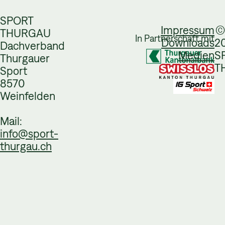
SPORT
Impressum
©
THURGAU
In Partnerschaft mit
Downloads
2
Dachverband
Medien
S
Thurgauer
T
Sport
8570
Weinfelden
Mail:
info@sport-
thurgau.ch