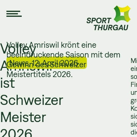
Volley
Volley Amriswil krönt eine
beeindruckende Saison mit dem
Mi
Amriswil
News, 12. April 2026
Gewinn des Schweizer
ei
Meistertitels 2026.
s
ist
Fi
u
Schweizer
gr
K
Meister
si
si
2026
di