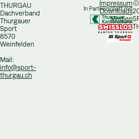
Impressum
©
THURGAU
In Partnerschaft mit
Downloads
2
Dachverband
Medien
S
Thurgauer
T
Sport
8570
Weinfelden
Mail:
info@sport-
thurgau.ch