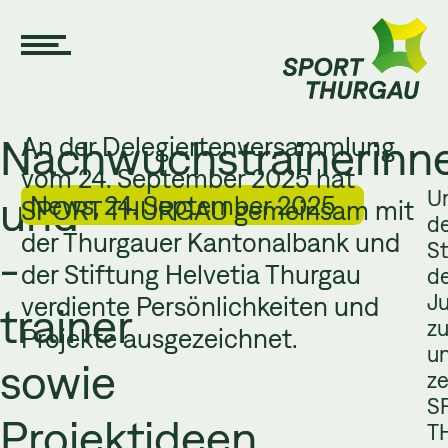
Nachwuchstrainerinn
An der Delegiertenversammlung
vom 24. September 2025 hat
U
und
News, 24. September 2025
SPORT THURGAU gemeinsam mit
d
der Thurgauer Kantonalbank und
St
-
der Stiftung Helvetia Thurgau
d
J
verdiente Persönlichkeiten und
trainer
z
Projekte ausgezeichnet.
un
sowie
ze
S
Projektideen
T